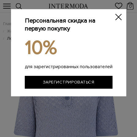
0
Персональная скидка на
Главная
Женщинам
Женская одежда
/
/
первую покупку
Женский трикотаж
/
Легкий джемпер тонкой узорной вязки из льна и шелка
/
10%
для зарегистрированных пользователей
ЗАРЕГИСТРИРОВАТЬСЯ