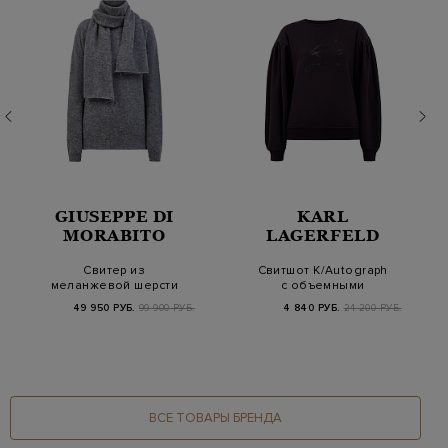
GIUSEPPE DI
KARL
MORABITO
LAGERFELD
Свитер из
Свитшот K/Autograph
меланжевой шерсти
с объемными
мериноса и альпаки с
рукавами и логотипом
49 950 РУБ.
99 900 РУБ.
4 840 РУБ.
24 200 РУБ.
шарфо…
и…
ВСЕ ТОВАРЫ БРЕНДА