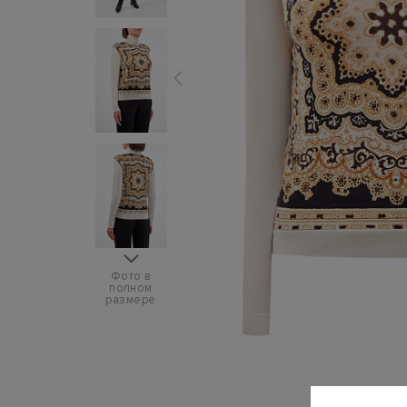
Фото в
полном
размере