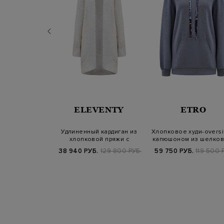
ERICO
ELEVENTY
ETRO
й джемпер в
Удлиненный кардиган из
Хлопковое худи-oversi
деталью Punto
хлопковой пряжи с
капюшоном из шелков
Luce
миниатюрными…
твила…
Б.
61 800 РУБ.
38 940 РУБ.
129 800 РУБ.
59 750 РУБ.
119 500 