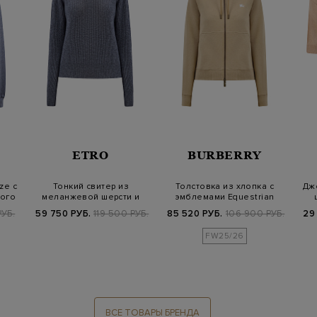
ETRO
BURBERRY
ze с
Тонкий свитер из
Толстовка из хлопка с
Дже
ого
меланжевой шерсти и
эмблемами Equestrian
кашемира английск…
Knight Desi…
РУБ.
59 750 РУБ.
119 500 РУБ.
85 520 РУБ.
106 900 РУБ.
29
FW25/26
ВСЕ ТОВАРЫ БРЕНДА