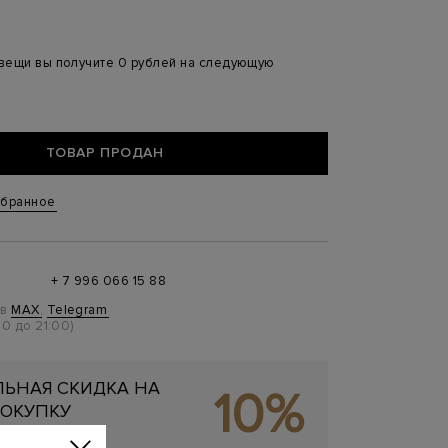
 вещи вы получите 0 рублей на следующую
ТОВАР ПРОДАН
збранное
+ 7 996 066 15 88
 в
MAX
,
Telegram
0 до 21:00)
ЬНАЯ СКИДКА НА
10%
ОКУПКУ