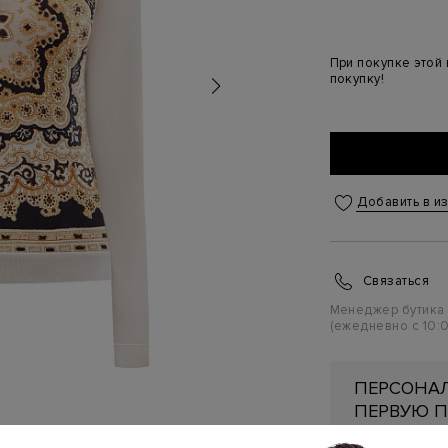
При покупке этой
покупку!
Добавить в и
Связаться
Менеджер бутика
(ежедневно с 10:0
ПЕРСОНАЛ
ПЕРВУЮ П
Подробнее