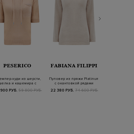
PESERICO
FABIANA FILIPPI
PESER
мпер-худи из шерсти,
Пуловер из пряжи Platinum
Джемпер из ше
шелка и кашемира с
с окантовкой рядами
и кашемира
деталью Pun…
цепочек
цепочк
 900 РУБ.
59 800 РУБ.
22 380 РУБ.
74 600 РУБ.
51 660 РУБ.
7
FW25/