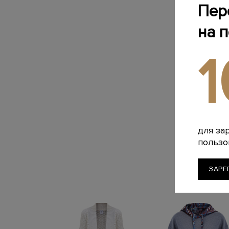
Пер
на 
для за
пользо
ЗАРЕ