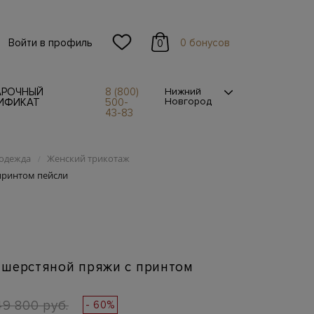
Войти в профиль
0 бонусов
0
АРОЧНЫЙ
8 (800)
Нижний
Новгород
ИФИКАТ
500-
43-83
одежда
Женский трикотаж
/
принтом пейсли
 шерстяной пряжи с принтом
49 800 руб.
- 60%