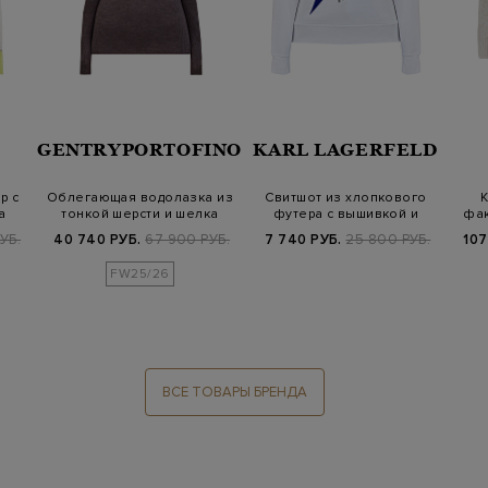
GENTRYPORTOFINO
KARL LAGERFELD
р с
Облегающая водолазка из
Свитшот из хлопкового
К
а
тонкой шерсти и шелка
футера с вышивкой и
фак
аппликацией…
УБ.
40 740 РУБ.
67 900 РУБ.
7 740 РУБ.
25 800 РУБ.
107
FW25/26
ВСЕ ТОВАРЫ БРЕНДА