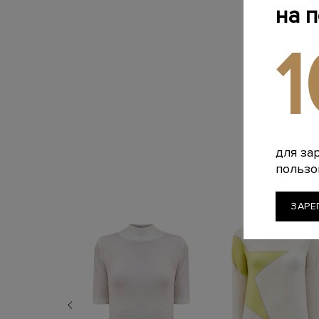
на 
для за
пользо
ЗАРЕ