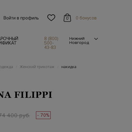
Войти в профиль
0 бонусов
0
АРОЧНЫЙ
8 (800)
Нижний
Новгород
ИФИКАТ
500-
43-83
одежда
Женский трикотаж
накидка
/
/
NA FILIPPI
74 400 руб.
- 70%