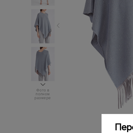
Фото в
полном
размере
Пер