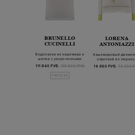
BRUNELLO
LORENA
JUMPERS
CUCINELLI
ANTONIAZZI
Водолазка из кашемира и
ированная
Кашемировый джемпе
шелка с укороченными
ка Moegi из
отделкой из люрекс
рукавами
футера и бу…
111 840 РУБ.
139 800 РУБ.
Б.
64 900 РУБ.
14 660 РУБ.
73 300 Р
FW25/26