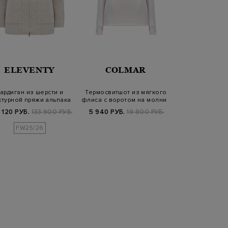
LOR
ELEVENTY
COLMAR
ANTONI
ардиган из шерсти и
Термосвитшот из мягкого
Джемпер тонк
турной пряжи альпака
флиса с воротом на молнии
интарсийным
и ло…
пайетк
 120 РУБ.
133 900 РУБ.
5 940 РУБ.
19 800 РУБ.
19 140 РУБ.
6
FW25/26