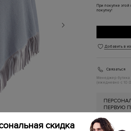
При покупке этой
покупку!
Добавить в и
Связаться
Менеджер бутика
(ежедневно с 10:0
ПЕРСОНАЛ
ПЕРВУЮ П
Подробнее
сональная скидка