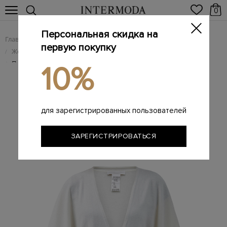
0
Персональная скидка на
Главная
Женщинам
Женская одежда
/
/
первую покупку
Женский трикотаж
/
Пончо из мериносовой шерсти и кашемира
/
10%
для зарегистрированных пользователей
ЗАРЕГИСТРИРОВАТЬСЯ