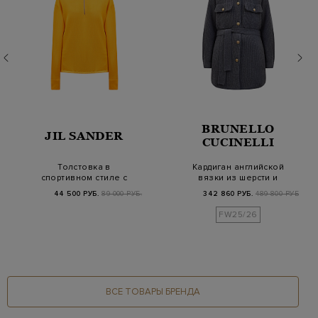
BRUNELLO
JIL SANDER
CUCINELLI
Толстовка в
Кардиган английской
спортивном стиле с
вязки из шерсти и
воротом-стойкой на
кашемира с поясо…
44 500 РУБ.
89 000 РУБ.
342 860 РУБ.
489 800 РУБ.
молн…
FW25/26
ВСЕ ТОВАРЫ БРЕНДА