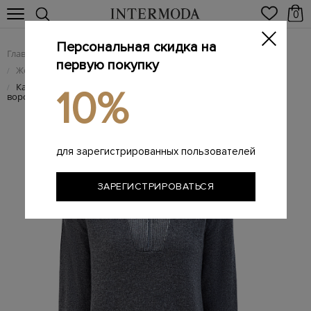
0
Персональная скидка на
Главная
Женщинам
Женская одежда
/
/
первую покупку
Женский трикотаж
/
Кашемировый джемпер с градиентным напылением и
/
10%
воротом на молнии
для зарегистрированных пользователей
ЗАРЕГИСТРИРОВАТЬСЯ