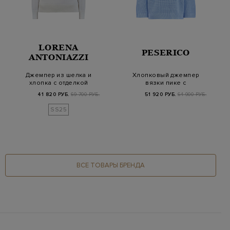
LORENA
PESERICO
ANTONIAZZI
Джемпер из шелка и
Хлопковый джемпер
хлопка с отделкой
вязки пике с
английской вязки
деталями Punto Luce
41 820 РУБ.
69 700 РУБ.
51 920 РУБ.
64 900 РУБ.
SS25
ВСЕ ТОВАРЫ БРЕНДА