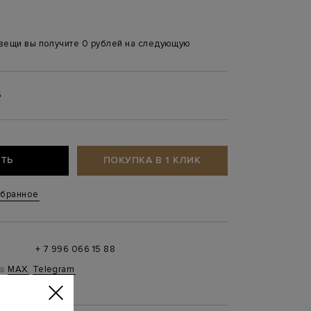
 вещи вы получите 0 рублей на следующую
6
ТЬ
ПОКУПКА В 1 КЛИК
збранное
+ 7 996 066 15 88
 в
MAX
,
Telegram
0 до 21:00)