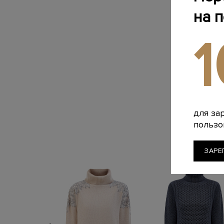
на 
для за
пользо
ЗАРЕ