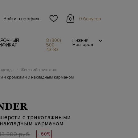
Войти в профиль
0 бонусов
0
АРОЧНЫЙ
8 (800)
Нижний
Новгород
ИФИКАТ
500-
43-83
одежда
Женский трикотаж
/
ыми кромками и накладным карманом
ANDER
 шерсти с трикотажными
 накладным карманом
83 800 руб.
- 60%