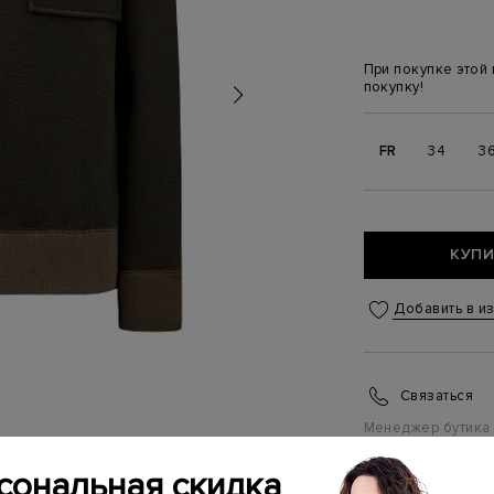
При покупке этой
покупку!
FR
34
3
КУПИ
Добавить в и
Связаться
Менеджер бутика
(ежедневно с 10:0
сональная скидка