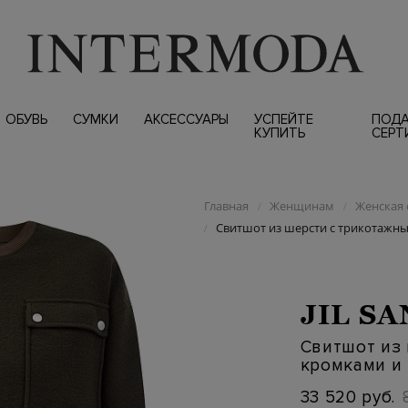
ОБУВЬ
СУМКИ
АКСЕССУАРЫ
УСПЕЙТЕ
ПОД
КУПИТЬ
СЕРТ
Главная
Женщинам
Женская 
/
/
Свитшот из шерсти с трикотажн
/
JIL S
Свитшот из
кромками и
33 520 руб.