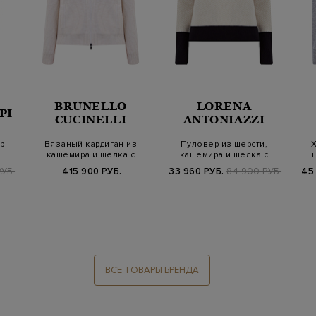
BRUNELLO
LORENA
PI
CUCINELLI
ANTONIAZZI
р
Вязаный кардиган из
Пуловер из шерсти,
Х
кашемира и шелка с
кашемира и шелка с
й
декором Dazzlin…
контрастной отде…
УБ.
415 900 РУБ.
33 960 РУБ.
84 900 РУБ.
45
ВСЕ ТОВАРЫ БРЕНДА