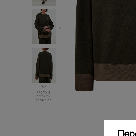
Фото в
полном
размере
Пер