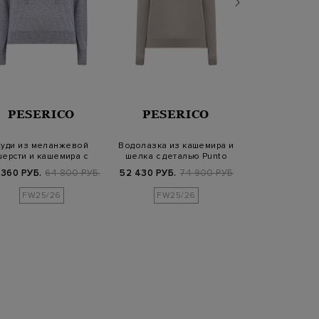
PESERICO
PESERICO
ELEV
уди из меланжевой
Водолазка из кашемира и
Свитер из 
шерсти и кашемира с
шелка с деталью Punto
кашемира с за
декором Punto L…
Luce
молнию 
 360 РУБ.
64 800 РУБ.
52 430 РУБ.
74 900 РУБ.
32 760 РУБ.
1
FW25/26
FW25/26