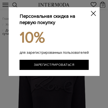
0
Персональная скидка на
Главная
Женщинам
Женская одежда
/
/
первую покупку
Женский трикотаж
/
Джемпер плотной вязки с вышивкой K/Signature в технике
/
10%
сутаж
для зарегистрированных пользователей
ЗАРЕГИСТРИРОВАТЬСЯ