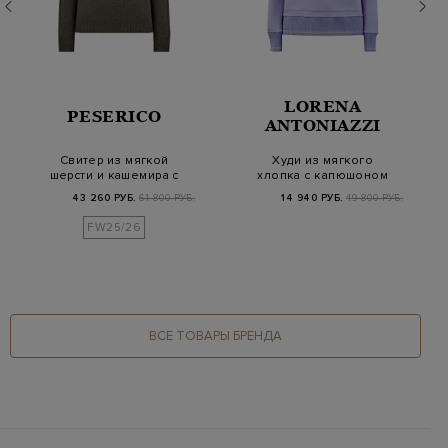
LORENA
PESERICO
ANTONIAZZI
Свитер из мягкой
Худи из мягкого
шерсти и кашемира с
хлопка с капюшоном
серебристой нитью…
и вышивкой
43 260 РУБ.
61 800 РУБ.
14 940 РУБ.
49 800 РУБ.
FW25/26
ВСЕ ТОВАРЫ БРЕНДА