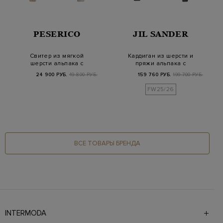
PESERICO
JIL SANDER
Свитер из мягкой
Кардиган из шерсти и
шерсти альпака с
пряжи альпака с
золотистыми
вязаным узором
24 900 РУБ.
49 800 РУБ.
159 760 РУБ.
199 700 РУБ.
пайеткам…
FW25/26
ВСЕ ТОВАРЫ БРЕНДА
INTERMODA