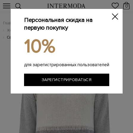
0
Персональная скидка на
Главная
Женщинам
Женская одежда
/
/
первую покупку
Женский трикотаж
/
Свитер colorblock из шерсти, шелка и кашемира с цепочками
/
10%
для зарегистрированных пользователей
ЗАРЕГИСТРИРОВАТЬСЯ