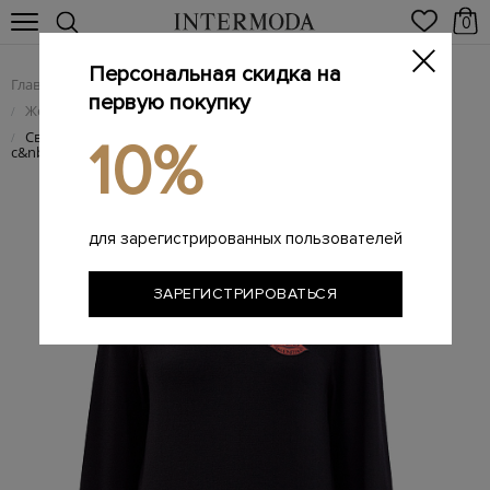
0
Персональная скидка на
Главная
Женщинам
Женская одежда
/
/
первую покупку
Женский трикотаж
/
Свитер из&nbsp;теплой шерстяной пряжи
/
10%
с&nbsp;аппликацией Lips
для зарегистрированных пользователей
ЗАРЕГИСТРИРОВАТЬСЯ