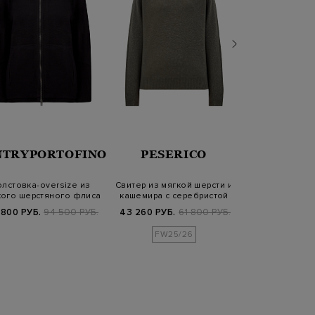
LOR
NTRYPORTOFINO
PESERICO
ANTONI
олстовка-oversize из
Свитер из мягкой шерсти и
Бомбер из 
кого шерстяного флиса
кашемира с серебристой
трикотажной 
нитью…
разрезам
 800 РУБ.
94 500 РУБ.
43 260 РУБ.
61 800 РУБ.
65 100 РУБ.
1
FW25/26
SS2