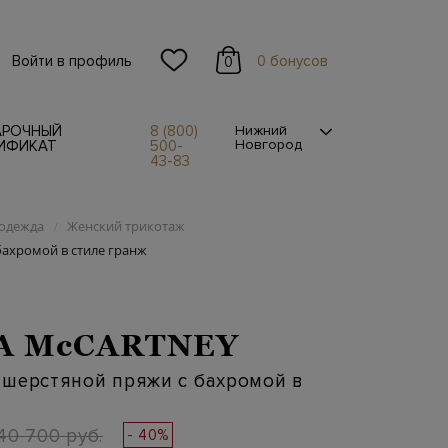
Войти в профиль
0 бонусов
0
АРОЧНЫЙ
8 (800)
Нижний
Новгород
ИФИКАТ
500-
43-83
одежда
Женский трикотаж
/
ахромой в стиле гранж
A McCARTNEY
 шерстяной пряжи с бахромой в
40 700 руб.
- 40%