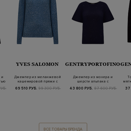
YVES SALOMON
GENTRYPORTOFINO
GE
 и
Джемпер из меланжевой
Джемпер из мохера и
Т
тью
кашемировой пряжи с
шерсти альпака с
мяг
разрезами на…
мерцающими пайетк…
РУБ.
69 510 РУБ.
99 300 РУБ.
43 800 РУБ.
87 600 РУБ.
37
ВСЕ ТОВАРЫ БРЕНДА