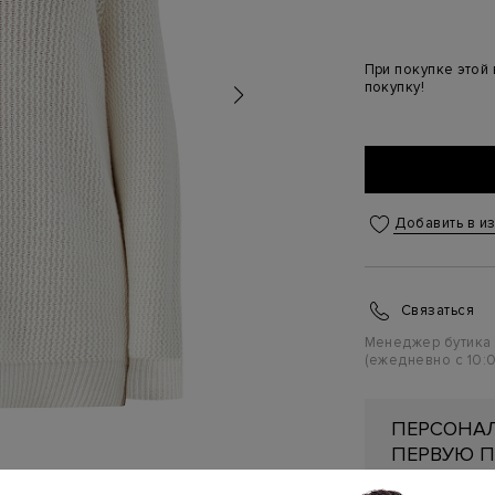
При покупке этой
покупку!
Добавить в и
Связаться
Менеджер бутика
(ежедневно с 10:0
ПЕРСОНАЛ
ПЕРВУЮ П
Подробнее