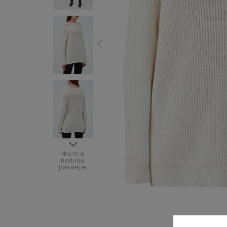
Фото в
полном
размере