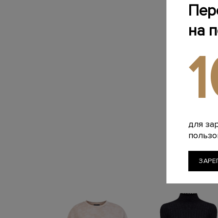
Пер
на 
для за
пользо
ЗАРЕ