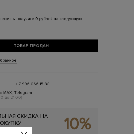
 вещи вы получите 0 рублей на следующую
ТОВАР ПРОДАН
збранное
+ 7 996 066 15 88
 в
MAX
,
Telegram
0 до 21:00)
ЬНАЯ СКИДКА НА
10%
ОКУПКУ