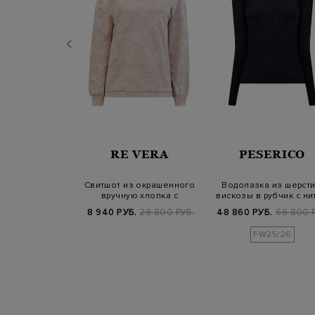
RENA
RE VERA
PESERICO
NIAZZI
 из шерсти,
Свитшот из окрашенного
Водолазка из шерсти
а и шелка с
вручную хлопка с
вискозы в рубчик с ни
тной отде…
накладным карм…
ламе
Б.
84 900 РУБ.
8 940 РУБ.
29 800 РУБ.
48 860 РУБ.
69 800 
FW25/26