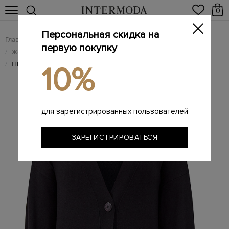
0
Персональная скидка на
Главная
Женщинам
Женская одежда
/
/
первую покупку
Женский трикотаж
/
Шерстяной кардиган с шалевым воротом и лентами
/
10%
для зарегистрированных пользователей
ЗАРЕГИСТРИРОВАТЬСЯ