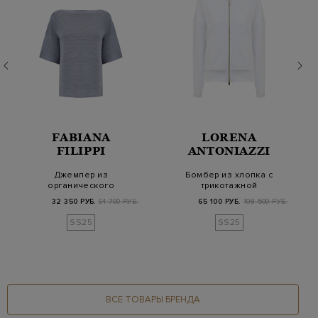
FABIANA
LORENA
FILIPPI
ANTONIAZZI
Джемпер из
Бомбер из хлопка с
органического
трикотажной
хлопка с мерцающей
отделкой и разрезами
32 350 РУБ.
64 700 РУБ.
65 100 РУБ.
108 500 РУБ.
нитью ламе
на…
SS25
SS25
ВСЕ ТОВАРЫ БРЕНДА