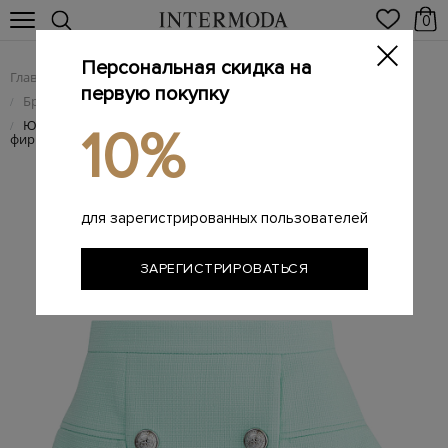
0
Персональная скидка на
Главная
Женщинам
Женская одежда
/
/
первую покупку
Брендовые женские юбки
/
Юбка-мини из фактурного твида кроя на запах с
/
10%
фирменными пуговицами
для зарегистрированных пользователей
ЗАРЕГИСТРИРОВАТЬСЯ