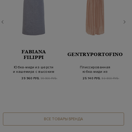
FABIANA
GENTRYPORTOFINO
FILIPPI
Юбка-миди из шерсти
Плиссированная
и кашемира с высоким
юбка-миди из
разрезом на с…
струящегося шелка
39 960 РУБ.
99 900 РУБ.
25 140 РУБ.
83 800 РУБ.
ВСЕ ТОВАРЫ БРЕНДА