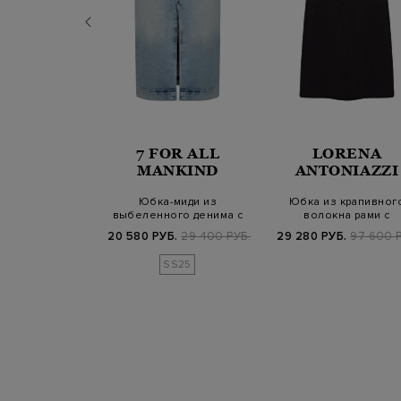
RENA
7 FOR ALL
LORENA
NIAZZI
MANKIND
ANTONIAZZI
из натуральной
Юбка-миди из
Юбка из крапивног
и с вышивкой
выбеленного денима с
волокна рами с
высоким разрезом
трикотажным поясом
.
109 800 РУБ.
20 580 РУБ.
29 400 РУБ.
29 280 РУБ.
97 600 Р
SS25