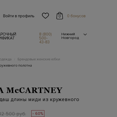
Войти в профиль
0 бонусов
0
АРОЧНЫЙ
8 (800)
Нижний
Новгород
ИФИКАТ
500-
43-83
одежда
Брендовые женские юбки
/
ружевного полотна
A McCARTNEY
даш длины миди из кружевного
82 500 руб.
- 60%