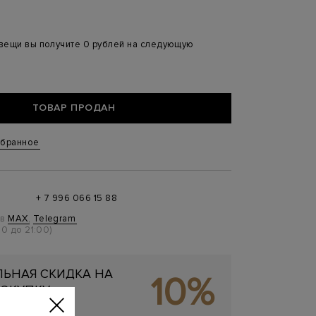
 вещи вы получите 0 рублей на следующую
ТОВАР ПРОДАН
збранное
+ 7 996 066 15 88
 в
MAX
,
Telegram
0 до 21:00)
ЬНАЯ СКИДКА НА
10%
ОКУПКУ