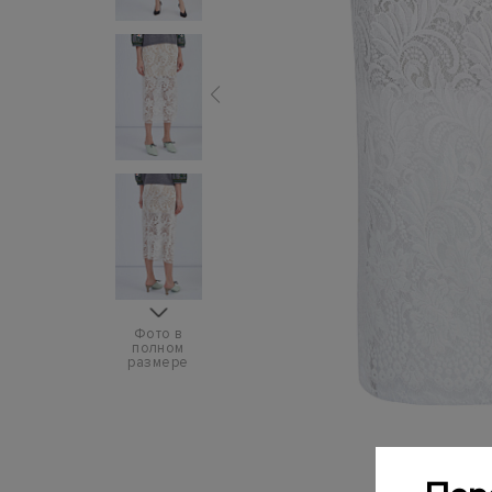
Фото в
полном
размере