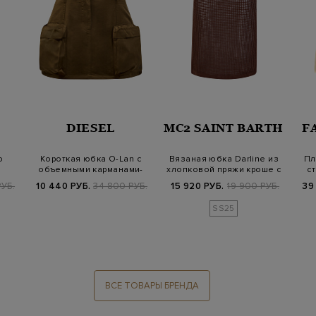
DIESEL
MC2 SAINT BARTH
F
о
Короткая юбка O-Lan с
Вязаная юбка Darline из
Пл
объемными карманами-
хлопковой пряжи кроше с
с
 и…
карго
разрез…
УБ.
10 440 РУБ.
34 800 РУБ.
15 920 РУБ.
19 900 РУБ.
39
SS25
ВСЕ ТОВАРЫ БРЕНДА