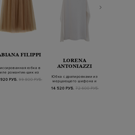
ABIANA FILIPPI
GENTRYPO
LORENA
ANTONIAZZI
иссированная юбка в
Юбка-миди 
тиле романтик-шик из
кринолина из
Юбка с драпировками из
легкого тю…
орган
 920 РУБ.
99 800 РУБ.
89 900
мерцающего шифона и
боковыми ра…
14 520 РУБ.
72 600 РУБ.