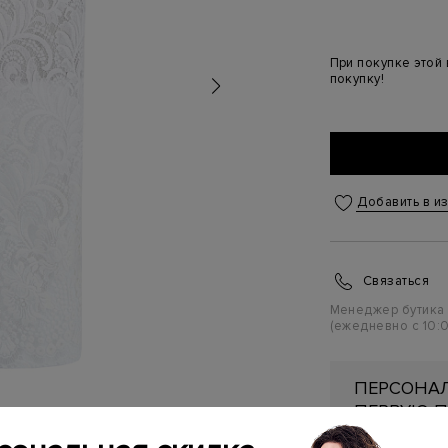
При покупке этой
покупку!
Добавить в и
Связаться
Менеджер бутика
(ежедневно с 10:0
ПЕРСОНАЛ
ПЕРВУЮ П
Подробнее