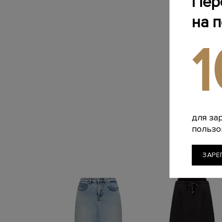
Пер
на 
для за
пользо
ЗАРЕ