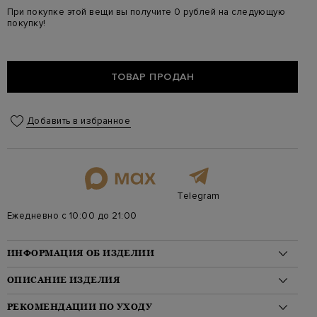
При покупке этой вещи вы получите 0 рублей на следующую
покупку!
ТОВАР ПРОДАН
Добавить в избранное
Telegram
Ежедневно с 10:00 до 21:00
ИНФОРМАЦИЯ ОБ ИЗДЕЛИИ
Материал: шерсть 100%
ОПИСАНИЕ ИЗДЕЛИЯ
На модели: 175/81/61/91 на модели размер 44
Стиль: Классическая длина, Однотонные
Эффектный жакет от Stella McCartney выполнен из
РЕКОМЕНДАЦИИ ПО УХОДУ
Цвет: Черный