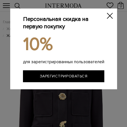
0
Персональная скидка на
Главная
Женщинам
Женская одежда
/
/
первую покупку
Женские жакеты и пиджаки
/
Жакет из шерстяной ткани с фигурной фурнитурой
/
10%
для зарегистрированных пользователей
ЗАРЕГИСТРИРОВАТЬСЯ