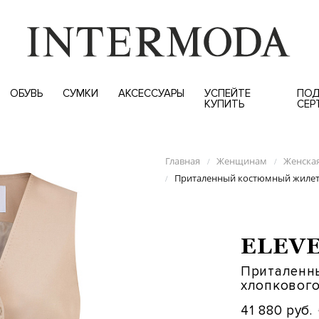
ОБУВЬ
СУМКИ
АКСЕССУАРЫ
УСПЕЙТЕ
ПОД
КУПИТЬ
СЕР
Главная
Женщинам
Женска
/
/
Приталенный костюмный жилет 
/
ELEV
Приталенн
хлопкового
41 880 руб.