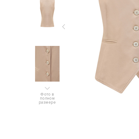
Фото в
полном
размере