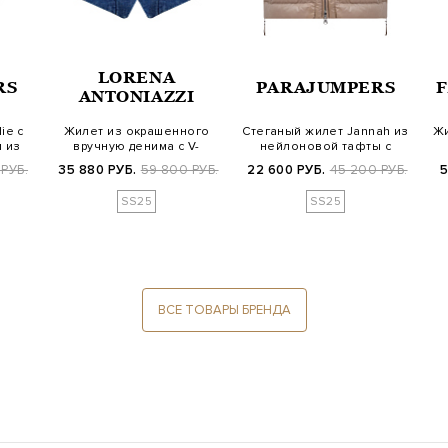
LORENA
RS
PARAJUMPERS
F
ANTONIAZZI
ie с
Жилет из окрашенного
Стеганый жилет Jannah из
Жи
 из
вручную денима с V-
нейлоновой тафты с
образным вырез…
пуховым ут…
РУБ.
35 880 РУБ.
59 800 РУБ.
22 600 РУБ.
45 200 РУБ.
5
SS25
SS25
ВСЕ ТОВАРЫ БРЕНДА