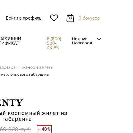
Войти в профиль
0 бонусов
0
АРОЧНЫЙ
8 (800)
Нижний
Новгород
ТИФИКАТ
500-
43-83
я одежда
Женские жилеты
/
из хлопкового габардина
ENTY
ый костюмный жилет из
 габардина
69 800 руб.
- 40%