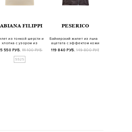
LOR
ABIANA FILIPPI
PESERICO
ANTON
лет из тонкой шерсти и
Байкерский жилет из льна и
Жилет из льна
хлопка с узором из
ацетата с эффектом кожи
V-образным
пайеток в…
вяза
5 550 РУБ.
111 100 РУБ.
119 840 РУБ.
149 800 РУБ.
59 880 РУБ.
SS25
SS