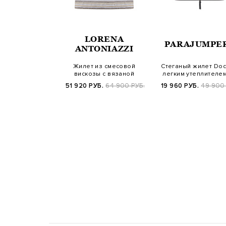
LORENA
SERICO
PARAJUMPE
ANTONIAZZI
жилет в тонкую
Жилет из смесовой
Стеганый жилет Dod
 с мерцающими
вискозы с вязаной
легким утеплителем
йетками
отделкой в полоску
пуха и пе…
УБ.
115 100 РУБ.
51 920 РУБ.
64 900 РУБ.
19 960 РУБ.
49 900 