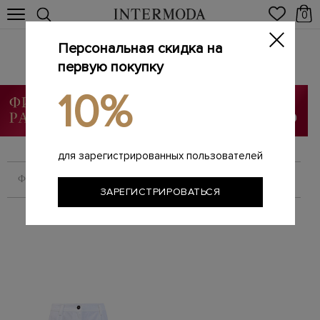
0
Персональная скидка на
Новинки
первую покупку
Главная
Женщинам
Новинки
/
/
10%
Мужское
Женское
для зарегистрированных пользователей
ФИЛЬТРОВАТЬ
СОРТИРОВАТЬ
ЗАРЕГИСТРИРОВАТЬСЯ