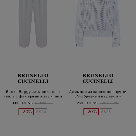
BRUNELLO
BRUNELLO
CUCINELLI
CUCINELLI
Брюки Baggy из хлопкового
Джемпер из хлопковой пряжи
твила с фактурными защипами
с V-образным вырезом и
воро…
143 840 РУБ.
179 800 РУБ.
223 840 РУБ.
279 800 РУБ.
-20%
-20%
SS26
SS26