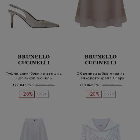
BRUNELLO
BRUNELLO
CUCINELLI
CUCINELLI
Туфли-слингбэки из замши с
Объемная юбка-миди из
цепочкой Мониль
шелкового крепа Crispy
127 840 РУБ.
159 800 РУБ.
239 840 РУБ.
299 800 РУБ.
-20%
-20%
SS26
SS26