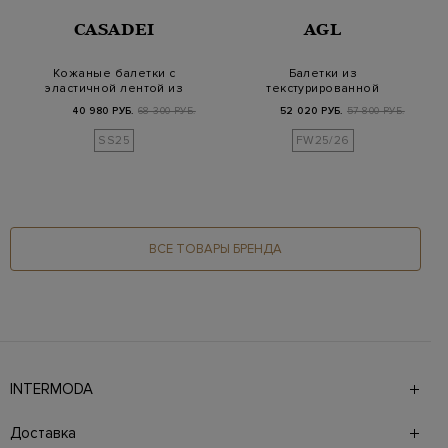
CASADEI
AGL
Кожаные балетки с
Балетки из
эластичной лентой из
текстурированной
кристаллов
кожи с объемным
40 980 РУБ.
68 300 РУБ.
52 020 РУБ.
57 800 РУБ.
декором
SS25
FW25/26
ВСЕ ТОВАРЫ БРЕНДА
INTERMODA
Галерея бутиков INTERMODA представляет более 60
брендов на 4 этажах в самом центре города. На сайте
Доставка
также презентованы новинки с последних показов и