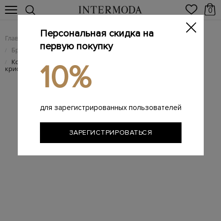
0
Персональная скидка на
Главная
Женщинам
Женская обувь
/
/
первую покупку
Брендовые женские балетки
/
Кожаные балетки Avenue с эластичными лентами и
/
10%
кристаллами
для зарегистрированных пользователей
ЗАРЕГИСТРИРОВАТЬСЯ