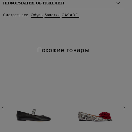
ИНФОРМАЦИЯ ОБ ИЗДЕЛИИ
Материал: кожа 100%
Смотреть все:
Обувь
,
Балетки
,
CASADEI
Цвет: Черный
Артикул: 1a259x0101c23679000
Высота платформы (см): 1
Длина по стельке (см): 25
Похожие товары