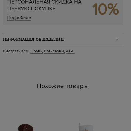
ПЕРСОНАЛЬНАЯ СКИДКА НА
10%
ПЕРВУЮ ПОКУПКУ
Подробнее
ИНФОРМАЦИЯ ОБ ИЗДЕЛИИ
Материал: замша 100%, мех 100%
Смотреть все:
Обувь
,
Ботильоны
,
AGL
Цвет: Коричневый
Артикул: d278504mg g666
Высота каблука (см): 9
Высота голенища (см): 19
Длина по стельке (см): 24
Похожие товары