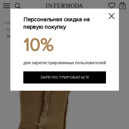
0
Персональная скидка на
Главная
Женщинам
Женская обувь
/
/
первую покупку
Брендовые женские ботильоны
/
Замшевые сапоги с подкладкой и отделкой из овечьего меха
/
10%
для зарегистрированных пользователей
ЗАРЕГИСТРИРОВАТЬСЯ