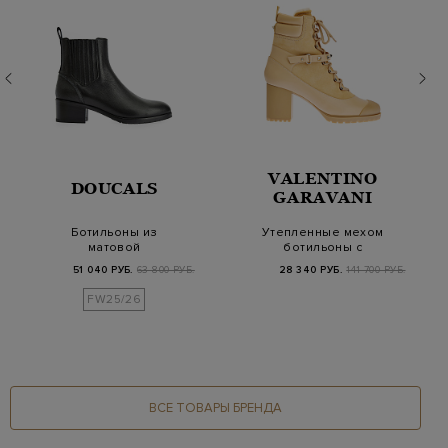
VALENTINO
DOUCALS
GARAVANI
Ботильоны из
Утепленные мехом
матовой
ботильоны с
крупнозернистой
треккерской
51 040 РУБ.
63 800 РУБ.
28 340 РУБ.
141 700 РУБ.
кожи с цепочками
шнуровкой
FW25/26
ВСЕ ТОВАРЫ БРЕНДА