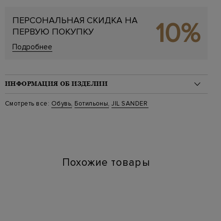
ПЕРСОНАЛЬНАЯ СКИДКА НА
10%
ПЕРВУЮ ПОКУПКУ
Подробнее
ИНФОРМАЦИЯ ОБ ИЗДЕЛИИ
Материал: кожа 100%
Смотреть все:
Обувь
,
Ботильоны
,
JIL SANDER
Цвет: Черный
Артикул: j15wu0108 101
Высота каблука (см): 7
Длина по стельке (см): 23
Похожие товары