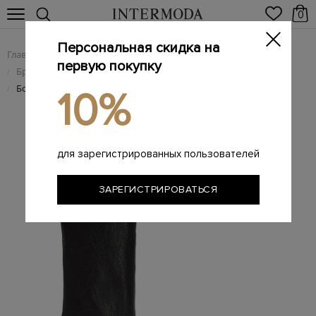
0
Персональная скидка на
Главная
Женщинам
Женская обувь
/
/
первую покупку
Брендовые женские ботильоны
/
Ботильоны из мягкой кожи с архитектурным каблуком
/
10%
для зарегистрированных пользователей
ЗАРЕГИСТРИРОВАТЬСЯ