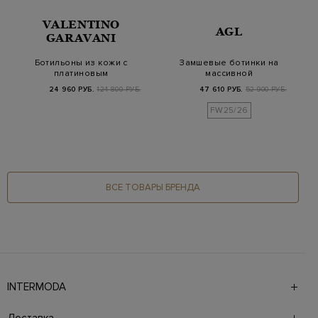
VALENTINO
AGL
GARAVANI
Ботильоны из кожи с
Замшевые ботинки на
платиновым
массивной
напылением на
рельефной подошве
24 960 РУБ.
124 800 РУБ.
47 610 РУБ.
52 900 РУБ.
заклепках
FW25/26
ВСЕ ТОВАРЫ БРЕНДА
INTERMODA
Галерея бутиков INTERMODA представляет более 60
брендов на 4 этажах в самом центре города. На сайте
Доставка