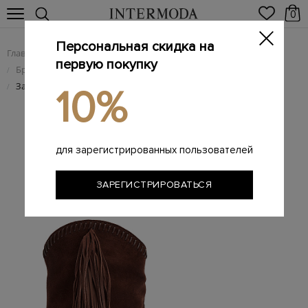
0
Персональная скидка на
Главная
Женщинам
Женская обувь
/
/
первую покупку
Брендовые женские ботильоны
/
Замшевые ботильоны в стиле western с объемными кистями
/
10%
для зарегистрированных пользователей
ЗАРЕГИСТРИРОВАТЬСЯ