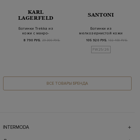
KARL
SANTONI
LAGERFELD
Ботинки Trekka из
Ботинки из
кожи с макро-
мелкозернистой кожи
логотипом и
с мехом ягненка
8 790 РУБ.
29 300 РУБ.
105 920 РУБ.
132 400 РУБ.
заклепками
FW25/26
ВСЕ ТОВАРЫ БРЕНДА
INTERMODA
Галерея бутиков INTERMODA представляет более 60
брендов на 4 этажах в самом центре города. На сайте