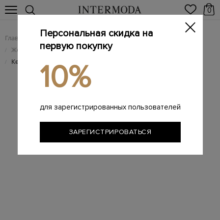
0
Персональная скидка на
Главная
Женщинам
Женская обувь
/
/
первую покупку
Женские брендовые кеды
/
Кеды Suzie из мягкой кожи с эластичными вставками
/
10%
для зарегистрированных пользователей
ЗАРЕГИСТРИРОВАТЬСЯ