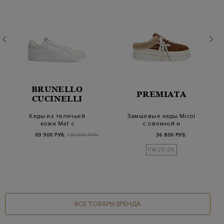
BRUNELLO
PREMIATA
CUCINELLI
Кеды из телячьей
Замшевые кеды Micol
кожи Mat с
с овчиной и
элегантной деталью
логотипами из кожи
69 900 РУБ.
139 800 РУБ.
36 800 РУБ.
Мониль
FW25/26
ВСЕ ТОВАРЫ БРЕНДА