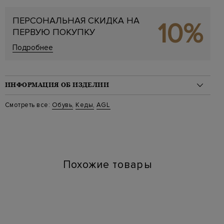
ПЕРСОНАЛЬНАЯ СКИДКА НА
10%
ПЕРВУЮ ПОКУПКУ
Подробнее
ИНФОРМАЦИЯ ОБ ИЗДЕЛИИ
Материал: кожа 100%
Смотреть все:
Обувь
,
Кеды
,
AGL
Цвет: Белый
Артикул: d936001pg a634
Высота платформы (см): 3
Длина по стельке (см): 24
Похожие товары