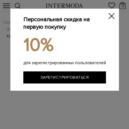
0
Персональная скидка на
Главная
Женщинам
Женская обувь
/
/
первую покупку
Женские брендовые кеды
/
Кеды-трансформеры из матовой крупнозернистой кожи
/
10%
для зарегистрированных пользователей
ЗАРЕГИСТРИРОВАТЬСЯ