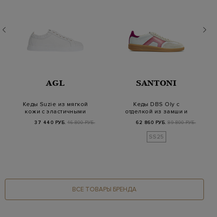
AGL
SANTONI
Кеды Suzie из мягкой
Кеды DBS Oly с
кожи с эластичными
отделкой из замши и
вставками
патинированными
37 440 РУБ.
46 800 РУБ.
62 860 РУБ.
89 800 РУБ.
дет…
SS25
ВСЕ ТОВАРЫ БРЕНДА