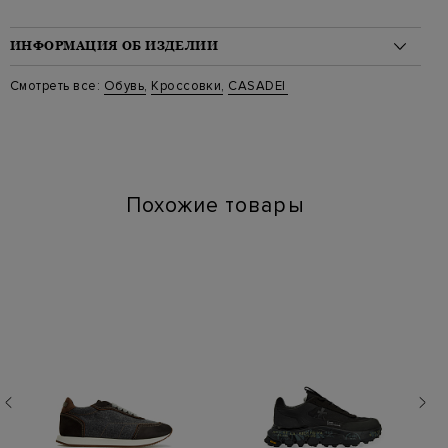
ИНФОРМАЦИЯ ОБ ИЗДЕЛИИ
Материал: кожа 100%
Смотреть все:
Обувь
,
Кроссовки
,
CASADEI
Стиль: Низкие
Цвет: Белый
Артикул: 2x060j0201s
Высота платформы (см): 4.5
Длина по стельке (см): 25
Похожие товары