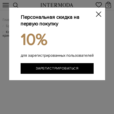
0
Персональная скидка на
Главная
Женщинам
Женская обувь
/
/
первую покупку
Брендовые женские кроссовки
/
Кожаные кеды на массивной подошве с деталью из
/
10%
кристаллов
для зарегистрированных пользователей
ЗАРЕГИСТРИРОВАТЬСЯ