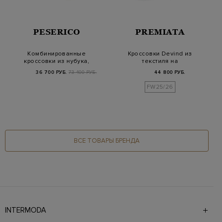
PESERICO
PREMIATA
Комбинированные
Кроссовки Devind из
кроссовки из нубука,
текстиля на
кожи и шерстяного…
массивной подошве
36 700 РУБ.
73 400 РУБ.
44 800 РУБ.
Vibr…
FW25/26
ВСЕ ТОВАРЫ БРЕНДА
INTERMODA
Галерея бутиков INTERMODA представляет более 60