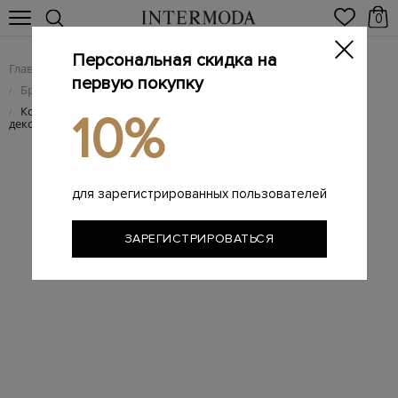
0
Персональная скидка на
Главная
Женщинам
Женская обувь
/
/
первую покупку
Брендовые женские кроссовки
/
Комбинированные кроссовки Odsy-1000&nbsp;с мраморным
/
10%
декором ранта
для зарегистрированных пользователей
ЗАРЕГИСТРИРОВАТЬСЯ