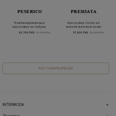
PESERICO
PREMIATA
Комбинированные
Кроссовки Conny из
кроссовки из нубука,
мягкой матовой кожи
кожи и шерстяного…
и овчины
36 700 РУБ.
73 400 РУБ.
31 920 РУБ.
39 900 РУБ.
ВСЕ ТОВАРЫ БРЕНДА
INTERMODA
Галерея бутиков INTERMODA представляет более 60
брендов на 4 этажах в самом центре города. На сайте
Доставка