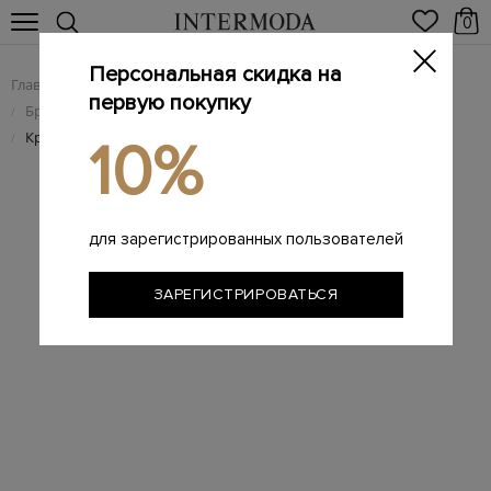
0
Персональная скидка на
Главная
Женщинам
Женская обувь
/
/
первую покупку
Брендовые женские кроссовки
/
Кроссовки Cassie из текстиля и замши с деталью из меха пони
/
10%
для зарегистрированных пользователей
ЗАРЕГИСТРИРОВАТЬСЯ