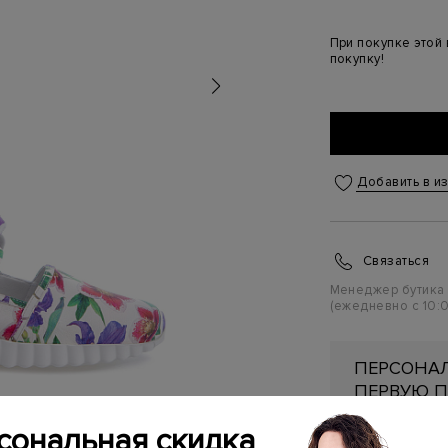
При покупке этой
покупку!
Добавить в и
Связаться
Менеджер бутика
(ежедневно с 10:0
ПЕРСОНАЛ
ПЕРВУЮ П
Подробнее
сональная скидка