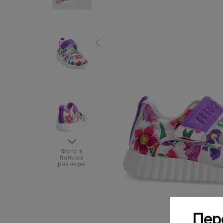
Фото в
полном
размере
Пер