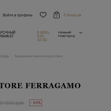
Войти в профиль
0 бонусов
0
АРОЧНЫЙ
8 (800)
Нижний
Новгород
ИФИКАТ
500-
43-83
обувь
Брендовые женские кроссовки
/
TORE FERRAGAMO
51 000 руб.
- 60%