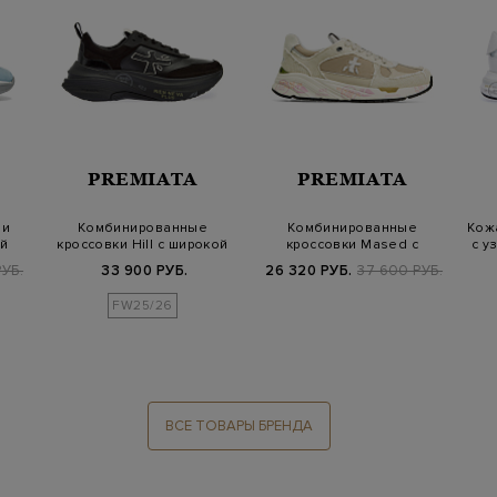
PREMIATA
PREMIATA
 и
Комбинированные
Комбинированные
Кож
ой
кроссовки Hill c широкой
кроссовки Mased с
с у
протекторной…
отделкой из канваса…
УБ.
33 900 РУБ.
26 320 РУБ.
37 600 РУБ.
FW25/26
ВСЕ ТОВАРЫ БРЕНДА