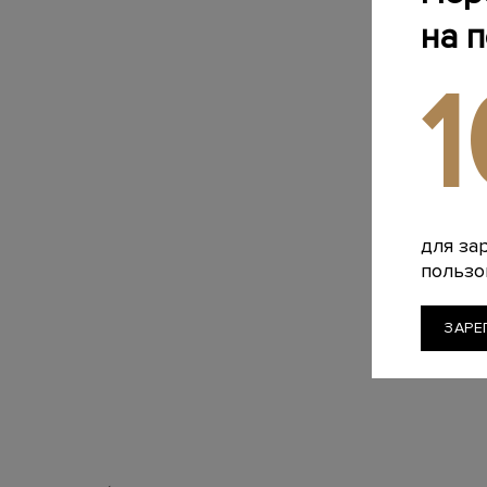
на 
для за
пользо
ЗАРЕ