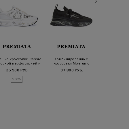
PREMIATA
PREMIATA
PESER
аные кроссовки Cassie
Комбинированные
Кроссовки и
зорной перфорацией и
кроссовки Moerun с
матового н
логот…
фирменными иероглиф…
деталью 
35 900 РУБ.
37 800 РУБ.
26 120 РУБ.
6
SS25