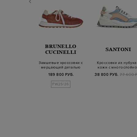
BRUNELLO
UCALS
SANTONI
CUCINELLI
ированные
Замшевые кроссовки с
Кроссовки из нубука
и из кожи и
мерцающей деталью
кожи с многослойн
о текстиля…
Мониль
подошвой
Б.
59 800 РУБ.
189 800 РУБ.
38 800 РУБ.
77 600 Р
FW25/26