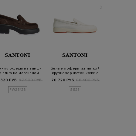
SANTONI
SANTONI
SANT
нни-лоферы из замши
Белые лоферы из мягкой
Пенни-лоф
elatura на массивной
крупнозернистой кожи с
окрашенной
подошве
простроч…
замши на ма
 320 РУБ.
97 900 РУБ.
70 720 РУБ.
88 400 РУБ.
53 970 РУБ.
8
FW25/26
SS25