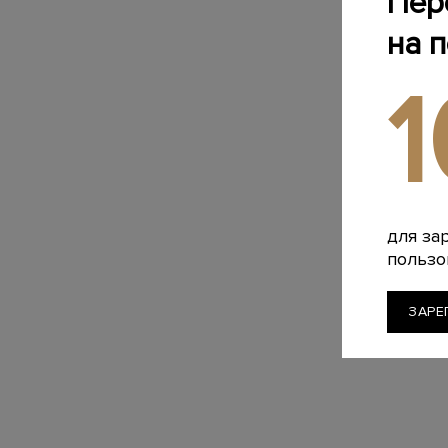
Пер
на 
для за
пользо
ЗАРЕ