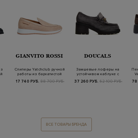
GIANVITO ROSSI
DOUCALS
из
Слиперы Yatchclub ручной
Замшевые лоферы на
Пе
ой
работы из бархатистой
устойчивом каблуке с
V
замши
меховым утепли…
17 740 РУБ.
88 700 РУБ.
37 260 РУБ.
62 100 РУБ.
78
ВСЕ ТОВАРЫ БРЕНДА