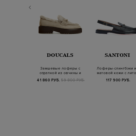
ERICO
DOUCALS
SANTONI
 из мягкой
Замшевые лоферы с
Лоферы-слингбэки 
той кожи с
отделкой из овчины и
матовой кожи с лит
и Punto Luce
литой пряжкой
деталью
Б.
98 700 РУБ.
41 860 РУБ.
59 800 РУБ.
117 900 РУБ.