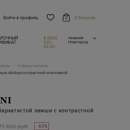
Войти в профиль
0 бонусов
0
АРОЧНЫЙ
8 (800)
Нижний
Новгород
ИФИКАТ
500-
43-83
обувь
Лоферы женские
/
мши с&nbsp;контрастной окантовкой
NI
архатистой замши с контрастной
71 900 руб.
- 60%