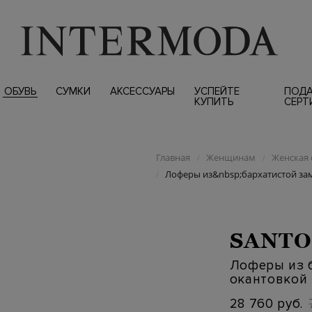
ОБУВЬ
СУМКИ
АКСЕССУАРЫ
УСПЕЙТЕ
ПОД
КУПИТЬ
СЕРТ
Главная
Женщинам
Женская 
/
/
Лоферы из&nbsp;бархатистой за
/
SANTO
Лоферы из б
окантовкой
28 760 руб.