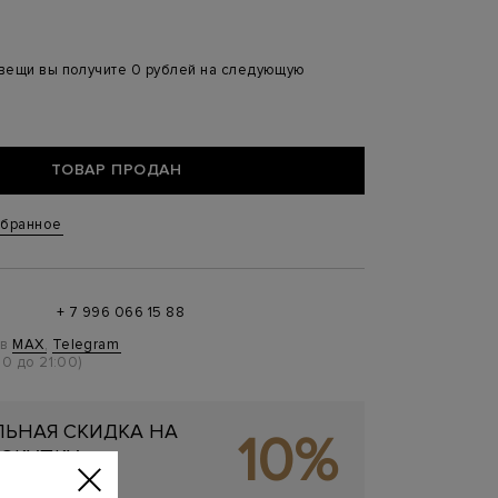
 вещи вы получите 0 рублей на следующую
ТОВАР ПРОДАН
збранное
+ 7 996 066 15 88
 в
MAX
,
Telegram
0 до 21:00)
ЬНАЯ СКИДКА НА
10%
ОКУПКУ