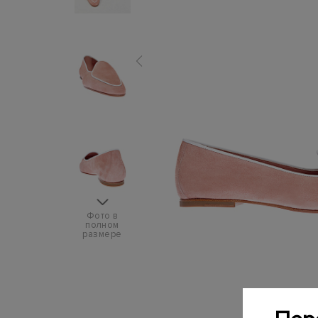
Фото в
полном
размере