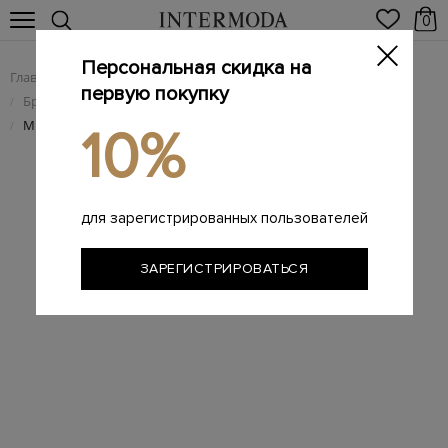
0
Персональная скидка на
Главная
Женщинам
Женская обувь
/
/
первую покупку
Брендовые женские сабо, мюли
/
Мюли Wynn ручной работы из гладкой кожи наппа
/
10%
для зарегистрированных пользователей
ЗАРЕГИСТРИРОВАТЬСЯ