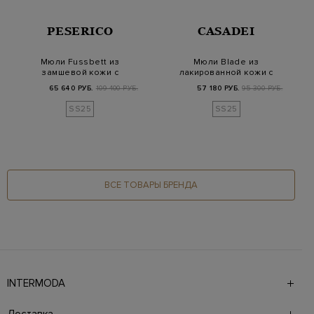
PESERICO
CASADEI
Мюли Fussbett из
Мюли Blade из
замшевой кожи с
лакированной кожи с
ювелирными
элегантной деталью
65 640 РУБ.
109 400 РУБ.
57 180 РУБ.
95 300 РУБ.
цепочками
SS25
SS25
ВСЕ ТОВАРЫ БРЕНДА
INTERMODA
Галерея бутиков INTERMODA представляет более 60
брендов на 4 этажах в самом центре города. На сайте
Доставка