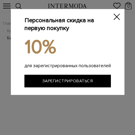
0
Персональная скидка на
Главная
Женщинам
Женская обувь
/
/
первую покупку
Брендовые женские сабо, мюли
/
Базовые мюли ручной работы из гладкой кожи наппа
/
10%
для зарегистрированных пользователей
ЗАРЕГИСТРИРОВАТЬСЯ