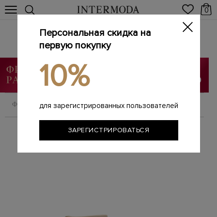
0
Персональная скидка на
Женские сапоги
Главная
первую покупку
Женщинам
Обувь
Сапоги
/
/
/
10%
ФИЛЬТРОВАТЬ
СОРТИРОВАТЬ
для зарегистрированных пользователей
ЗАРЕГИСТРИРОВАТЬСЯ