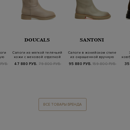
DOUCALS
SANTONI
оги
Сапоги из мягкой телячьей
Сапоги в жокейском стиле
ную
кожи с меховой отделкой
из окрашенной вручную
ковб
кожи с…
РУБ.
47 880 РУБ.
79 800 РУБ.
95 880 РУБ.
159 800 РУБ.
35
ВСЕ ТОВАРЫ БРЕНДА