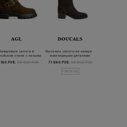
AGL
DOUCALS
GIANVITO
Замшевые сапоги в
Высокие сапоги из замши с
Кожаные сапоги
ойском стиле с литыми
ювелирными деталями
из мягкого ов
пряжками
 160 РУБ.
58 600 РУБ.
71 840 РУБ.
89 800 РУБ.
49 290 РУБ.
1
FW25/26