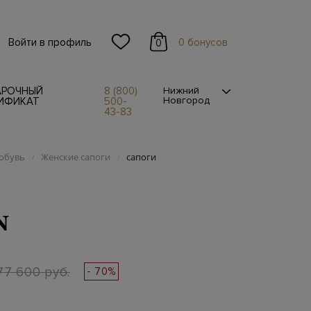
Войти в профиль
0 бонусов
0
АРОЧНЫЙ
8 (800)
Нижний
Новгород
ИФИКАТ
500-
43-83
обувь
Женские сапоги
сапоги
/
/
N
77 600 руб.
- 70%