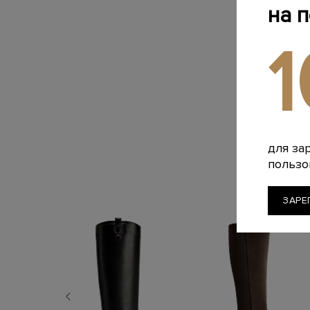
на 
для за
пользо
ЗАРЕ