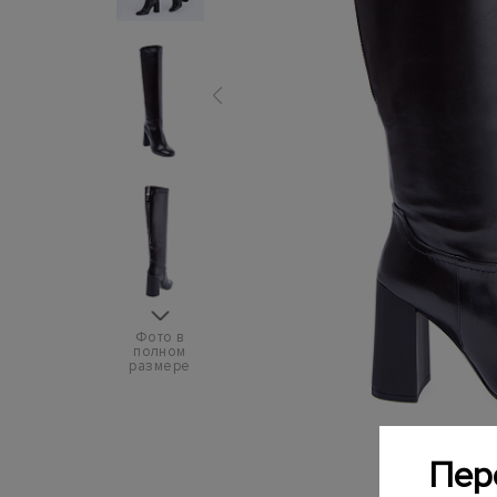
Фото в
полном
размере
Пер