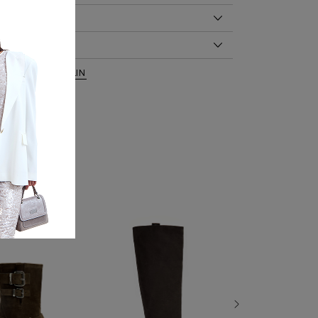
ОБ ИЗДЕЛИИ
00%
ДЕЛИЯ
окий каблук
ги Ballin из гибкой кожи наппа с матовой
вь
,
Сапоги
,
BALLIN
ного цвета. Модель характеризуется скругленным
8_NSP
им голенищем с застежкой-молнией сзади и
): 9.5
ивым каблуком. Высота голенища 39 см, высота
см): 39