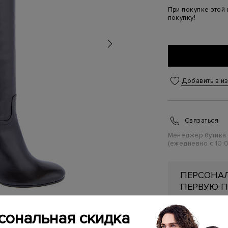
При покупке этой
покупку!
Добавить в и
Связаться
Менеджер бутика
(ежедневно с 10:0
ПЕРСОНАЛ
ПЕРВУЮ П
Подробнее
сональная скидка