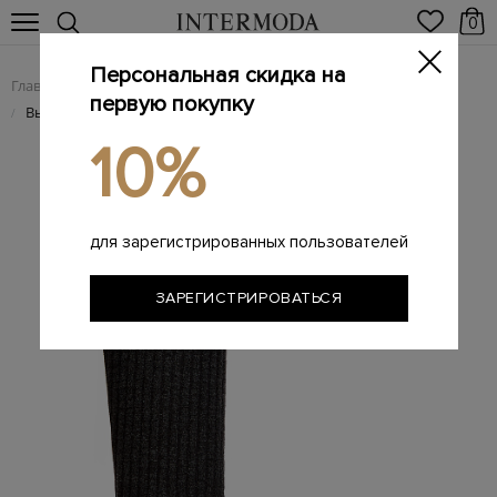
0
Персональная скидка на
Главная
Женщинам
Женская обувь
Женские сапоги
/
/
/
первую покупку
Высокие сапоги-челси из гладкой кожи и трикотажа
/
10%
для зарегистрированных пользователей
ЗАРЕГИСТРИРОВАТЬСЯ