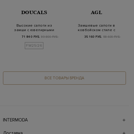
DOUCALS
AGL
Высокие сапоги из
Замшевые сапоги в
замши с ювелирными
ковбойском стиле с
деталями
литыми пряжками
71 840 РУБ.
89 800 РУБ.
35 160 РУБ.
58 600 РУБ.
FW25/26
ВСЕ ТОВАРЫ БРЕНДА
INTERMODA
Галерея бутиков INTERMODA представляет более 60
брендов на 4 этажах в самом центре города. На сайте
Доставка