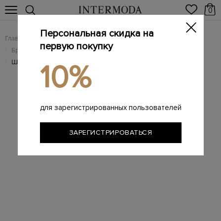
0
Персональная скидка на
Главная
Женщинам
Женская обувь
/
/
первую покупку
Брендовые женские шлепанцы
/
Шлепанцы из крупнозернистой кожи с литым декором
/
10%
для зарегистрированных пользователей
ЗАРЕГИСТРИРОВАТЬСЯ