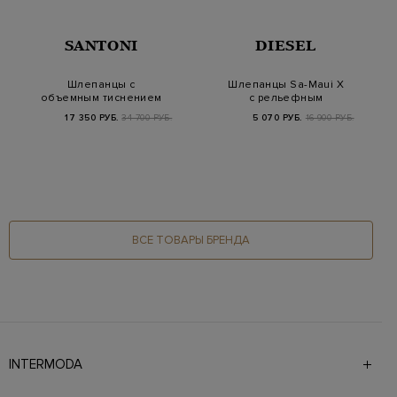
SANTONI
DIESEL
Шлепанцы с
Шлепанцы Sa-Maui X
объемным тиснением
с рельефным
и анатомической
логотипом
17 350 РУБ.
34 700 РУБ.
5 070 РУБ.
16 900 РУБ.
подошвой
ВСЕ ТОВАРЫ БРЕНДА
INTERMODA
Галерея бутиков INTERMODA представляет более 60