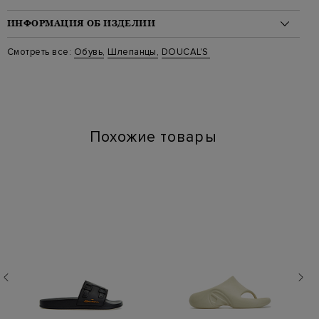
ИНФОРМАЦИЯ ОБ ИЗДЕЛИИ
Материал: кожа 100%
Смотреть все:
Обувь
,
Шлепанцы
,
DOUCAL'S
Цвет: Бежевый
Артикул: dd8636bettuf114mw13
Высота платформы (см): 2
Длина по стельке (см): 25
Похожие товары