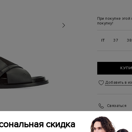
При покупке этой
покупку!
IT
37
38
КУПИ
Добавить в и
Связаться
Менеджер бутика
(ежедневно с 10:0
сональная скидка