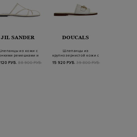
JIL SANDER
DOUCALS
SANT
Шлепанцы из кожи с
Шлепанцы из
Шлепанцы из г
онкими ремешками и
крупнозернистой кожи с
с ремешк
узким мысом
литым декором
анатомиче
 120 РУБ.
88 900 РУБ.
15 920 РУБ.
39 800 РУБ.
30 700 РУБ.