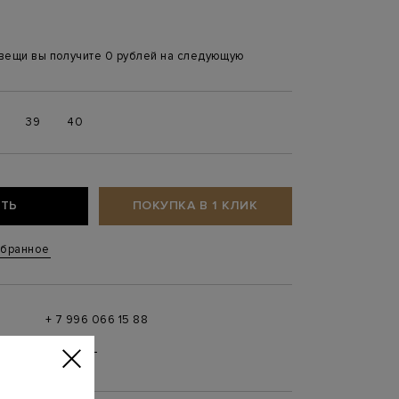
 вещи вы получите 0 рублей на следующую
39
40
ТЬ
ПОКУПКА В 1 КЛИК
збранное
+ 7 996 066 15 88
 в
MAX
,
Telegram
0 до 21:00)