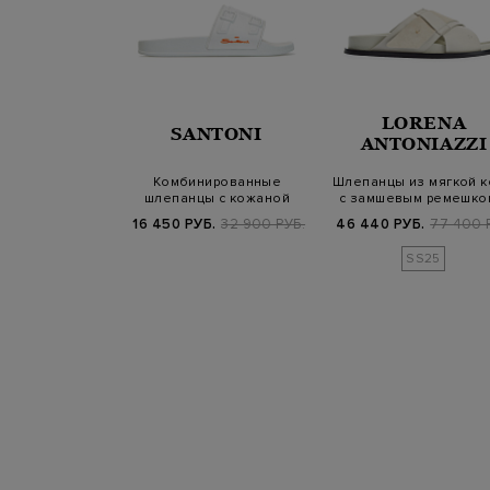
LORENA
UCALS
SANTONI
ANTONIAZZI
ы из мягкой
Комбинированные
Шлепанцы из мягкой 
ожи с пряжкой-
шлепанцы с кожаной
с замшевым ремешко
нзелем
отделкой и логотипо…
тиснение…
Б.
57 700 РУБ.
16 450 РУБ.
32 900 РУБ.
46 440 РУБ.
77 400 
SS25
SS25