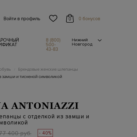
Войти в профиль
0 бонусов
0
АРОЧНЫЙ
8 (800)
Нижний
Новгород
ИФИКАТ
500-
43-83
обувь
Брендовые женские шлепанцы
/
з замши и тисненой символикой
A ANTONIAZZI
епанцы с отделкой из замши и
имволикой
77 400 руб.
- 40%