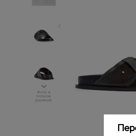
Фото в
полном
размере
Пер