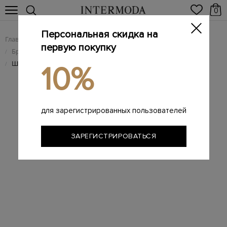
0
Персональная скидка на
Главная
Женщинам
Женская обувь
/
/
первую покупку
Брендовые женские шлепанцы
/
Шлепанцы Eloise из кожи ягненка с переплетенными лентами
/
10%
для зарегистрированных пользователей
ЗАРЕГИСТРИРОВАТЬСЯ