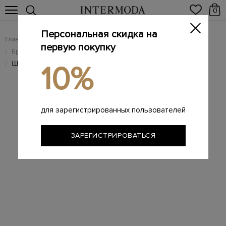
0
Персональная скидка на
Главная
Женщинам
Женская обувь
/
/
первую покупку
Брендовые женские шлепанцы
/
Шлепанцы с тропическим принтом и фактурным логотипом
/
10%
для зарегистрированных пользователей
ЗАРЕГИСТРИРОВАТЬСЯ