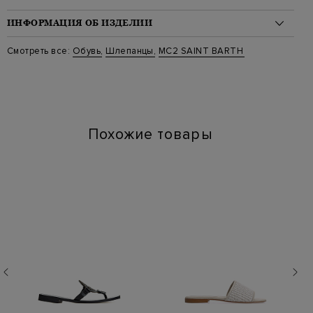
ИНФОРМАЦИЯ ОБ ИЗДЕЛИИ
Материал: пластик 100%
Смотреть все:
Обувь
,
Шлепанцы
,
MC2 SAINT BARTH
Цвет: Синий
Артикул: alma 04071d 01
Высота платформы (см): 1.5
Длина по стельке (см): 28
Похожие товары