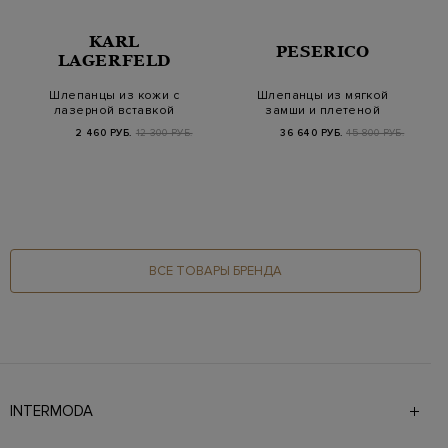
KARL
PESERICO
LAGERFELD
Шлепанцы из кожи с
Шлепанцы из мягкой
лазерной вставкой
замши и плетеной
K/Logo
рафии
2 460 РУБ.
12 300 РУБ.
36 640 РУБ.
45 800 РУБ.
ВСЕ ТОВАРЫ БРЕНДА
INTERMODA
Галерея бутиков INTERMODA представляет более 60