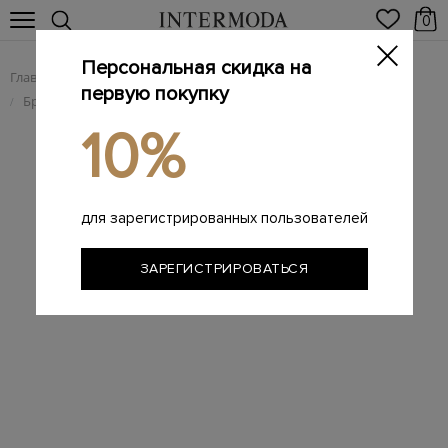
0
Персональная скидка на
Главная
Женщинам
Женская обувь
/
/
первую покупку
Брендовые женские шлепанцы
сланцы
/
/
10%
для зарегистрированных пользователей
ЗАРЕГИСТРИРОВАТЬСЯ