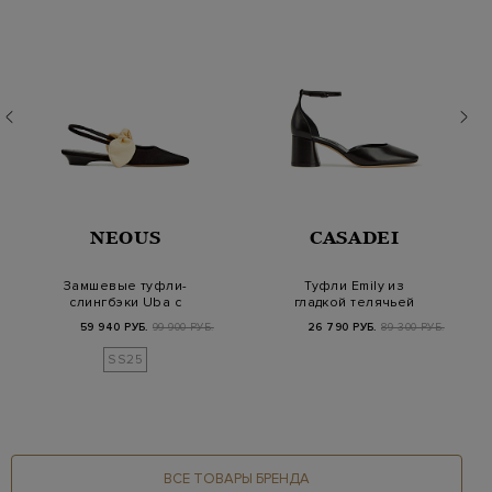
NEOUS
CASADEI
Замшевые туфли-
Туфли Emily из
слингбэки Uba с
гладкой телячьей
моделируемыми
кожи с тонким
59 940 РУБ.
99 900 РУБ.
26 790 РУБ.
89 300 РУБ.
бантами
ремешком
SS25
ВСЕ ТОВАРЫ БРЕНДА