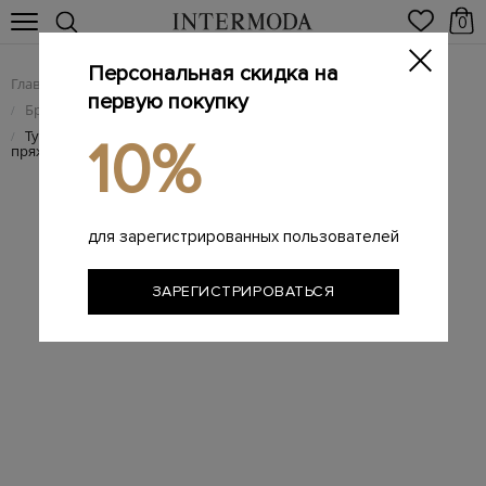
0
Персональная скидка на
Главная
Женщинам
Женская обувь
/
/
первую покупку
Брендовые женские туфли
/
Туфли из ламинированной кожи металлик с кристаллами на
/
10%
пряжках
для зарегистрированных пользователей
ЗАРЕГИСТРИРОВАТЬСЯ