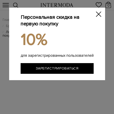
0
Персональная скидка на
Главная
Женщинам
Женская обувь
/
/
первую покупку
Брендовые женские туфли
/
Лодочки Love из кожи оттенка неона с глянцевым
/
10%
покрытием
для зарегистрированных пользователей
ЗАРЕГИСТРИРОВАТЬСЯ