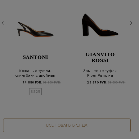
GIANVITO
SANTONI
ROSSI
Кожаные туфли-
Замшевые туфли
слингбэки с двойным
Piper Pump на
регулируемым
устойчивом каблуке
74 880 РУБ.
93 600 РУБ.
29 670 РУБ.
98 900 РУБ.
ремешко…
SS25
ВСЕ ТОВАРЫ БРЕНДА