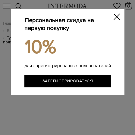
0
Персональная скидка на
Главная
Женщинам
Женская обувь
/
/
первую покупку
Брендовые женские туфли
/
Туфли из лакированной кожи с квадратным мыском и
/
10%
пряжкой
для зарегистрированных пользователей
ЗАРЕГИСТРИРОВАТЬСЯ