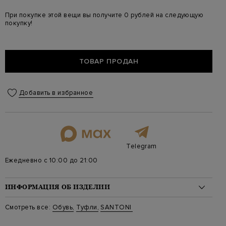
При покупке этой вещи вы получите 0 рублей на следующую
покупку!
ТОВАР ПРОДАН
Добавить в избранное
Telegram
Ежедневно с 10:00 до 21:00
ИНФОРМАЦИЯ ОБ ИЗДЕЛИИ
Материал: кожа 100%
Смотреть все:
Обувь
,
Туфли
,
SANTONI
Стиль: Слингбэки, Средний
Цвет: Бежевый