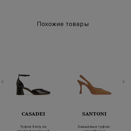
Артикул: wdmn70342 hdp29
Высота платформы (см): 6
Длина по стельке (см): 25
Похожие товары
CASADEI
SANTONI
Туфли Emily из
Замшевые туфли-