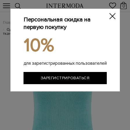
0
Персональная скидка на
Главная
Женщинам
SALE
/
/
первую покупку
Однотонный купальник из фактурной быстросохнущей
/
ткани ламе
10%
для зарегистрированных пользователей
ЗАРЕГИСТРИРОВАТЬСЯ