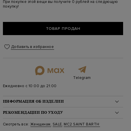
При покупке этой вещи вы получите 0 рублей на следующую
покупку!
ТОВАР ПРОДАН
Добавить в избранное
Telegram
Ежедневно с 10:00 до 21:00
ИНФОРМАЦИЯ ОБ ИЗДЕЛИИ
Материал: полиамид 87%, люрекс 8%, эластан 5%
РЕКОМЕНДАЦИИ ПО УХОДУ
На модели: 173/86/60/90 на модели размер S
Стиль: Слитные купальники
Стирка: Ручная стирка при температуре воды до 30 градусов
Смотреть все:
Женщинам
,
SALE
,
MC2 SAINT BARTH
Цвет: Бирюзовый
Отбеливание: Отбеливание запрещено