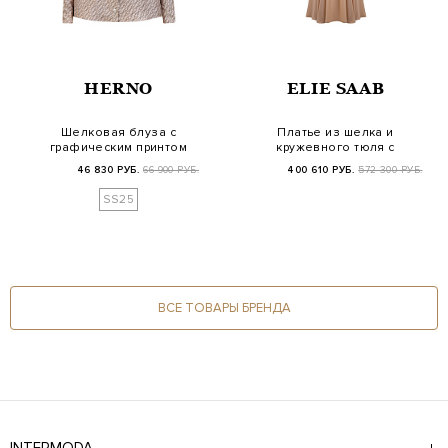
HERNO
ELIE SAAB
Шелковая блуза с
Платье из шелка и
графическим принтом
кружевного тюля с
Herno Hanging Hoo…
ручной вышивкой па…
46 830 РУБ.
66 900 РУБ.
400 610 РУБ.
572 300 РУБ.
SS25
ВСЕ ТОВАРЫ БРЕНДА
INTERMODA