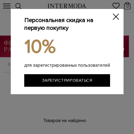
0
Персональная скидка на
Футболки
Главная
первую покупку
Женщинам
SALE
Футболки
/
/
/
10%
ФИЛЬТРОВАТЬ
СОРТИРОВАТЬ
для зарегистрированных пользователей
ЗАРЕГИСТРИРОВАТЬСЯ
Товаров не найдено