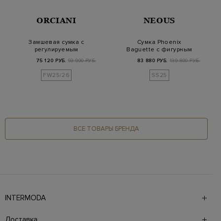
ORCIANI
NEOUS
Замшевая сумка с
Сумка Phoenix
регулируемым
Baguette с фигурным
ремнем и литой
ремешком и
75 120 РУБ.
93 900 РУБ.
83 880 РУБ.
139 800 РУБ.
деталью
винтажным…
FW25/26
SS25
ВСЕ ТОВАРЫ БРЕНДА
INTERMODA
Галерея бутиков INTERMODA представляет более 60
брендов на 4 этажах в самом центре города. На сайте
Доставка