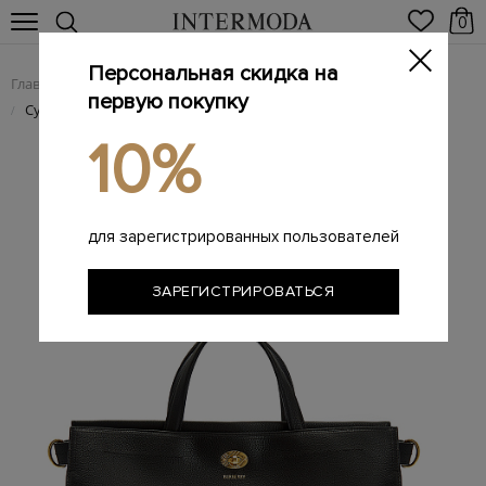
0
Персональная скидка на
Главная
Женщинам
Женские сумки из натуральной кожи
/
/
первую покупку
Сумка-тоут Cotswolds medium из зернистой кожи
/
10%
для зарегистрированных пользователей
ЗАРЕГИСТРИРОВАТЬСЯ