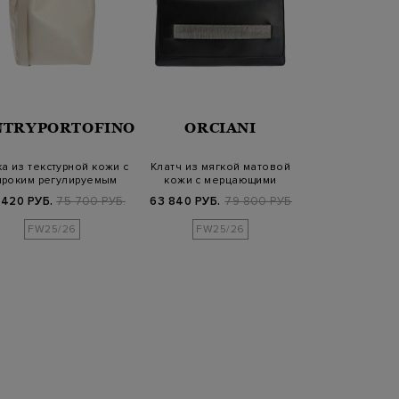
GIUSEP
NTRYPORTOFINO
ORCIANI
MORA
а из текстурной кожи с
Клатч из мягкой матовой
Сумка из шел
роким регулируемым
кожи с мерцающими
металлизир
ремнем
цепочками
атласа с
 420 РУБ.
75 700 РУБ.
63 840 РУБ.
79 800 РУБ.
36 890 РУБ.
5
FW25/26
FW25/26
SS2