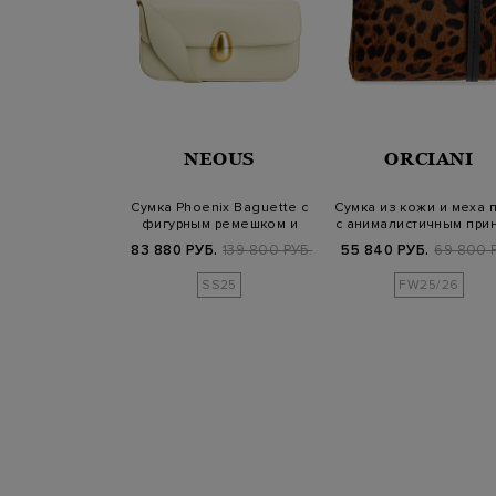
SANDER
NEOUS
ORCIANI
т из матовой
Сумка Phoenix Baguette с
Сумка из кожи и меха 
жи с логотипом
фигурным ремешком и
с анималистичным при
винтажным…
Б.
419 800 РУБ.
83 880 РУБ.
139 800 РУБ.
55 840 РУБ.
69 800 
25/26
SS25
FW25/26