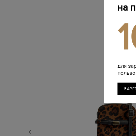
на 
для за
пользо
ЗАРЕ