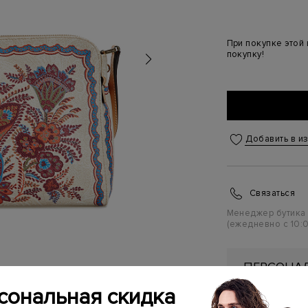
При покупке этой
покупку!
Добавить в и
Связаться
Менеджер бутика
(ежедневно с 10:0
ПЕРСОНАЛ
ПЕРВУЮ П
сональная скидка
Подробнее