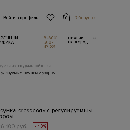
Войти в профиль
0 бонусов
0
АРОЧНЫЙ
8 (800)
Нижний
Новгород
ИФИКАТ
500-
43-83
сумки из натуральной кожи
регулируемым ремнем и узором
сумка-crossbody с регулируемым
зором
86 100 руб.
- 40%