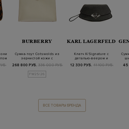
BURBERRY
KARL LAGERFELD
GE
пони
Сумка-тоут Cotswolds из
Клатч K/Signature с
Сумк
нтом
зернистой кожи с
деталью-веером и
ши
ремешком
мерцающими страза…
РУБ.
268 800 РУБ.
336 000 РУБ.
12 330 РУБ.
41 100 РУБ.
45
FW25/26
ВСЕ ТОВАРЫ БРЕНДА