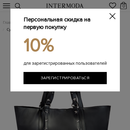
0
Персональная скидка на
Главная
Женщинам
Женские сумки из натуральной кожи
/
/
первую покупку
Сумка-тоут Sky Combat из телячьей кожи в стиле милитари
/
10%
для зарегистрированных пользователей
ЗАРЕГИСТРИРОВАТЬСЯ