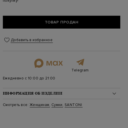
покупку!
ТОВАР ПРОДАН
Добавить в избранное
Telegram
Ежедневно с 10:00 до 21:00
ИНФОРМАЦИЯ ОБ ИЗДЕЛИИ
Материал: кожа 100%
Смотреть все:
Женщинам
,
Сумки
,
SANTONI
Стиль: Сумки-тоут
Цвет: Коричневый
Артикул: dibga2838ba_hwiat50
Параметры изделия: 43х26х17