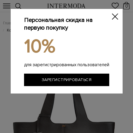
0
Персональная скидка на
Главная
Женщинам
Женские сумки из натуральной кожи
/
/
первую покупку
Кожаный тоут с фирменным стежком Arancio и подвеской
/
10%
для зарегистрированных пользователей
ЗАРЕГИСТРИРОВАТЬСЯ