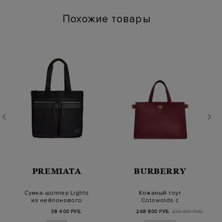
Похожие товары
PREMIATA
BURBERRY
Сумка-шоппер Lights
Кожаный тоут
из нейлонового
Cotswolds с
габардина со
подкладкой Burberry
38 400 РУБ.
268 800 РУБ.
336 000 РУБ.
съемны…
Check