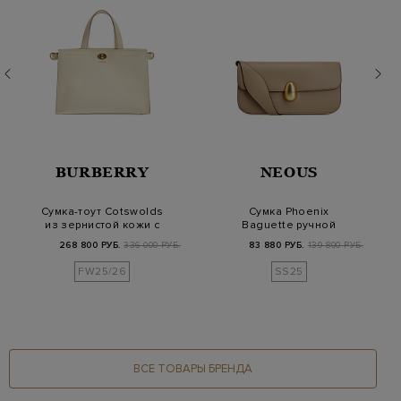
BURBERRY
NEOUS
Сумка-тоут Cotswolds
Сумка Phoenix
из зернистой кожи с
Baguette ручной
ремешком
работы из гладкой
268 800 РУБ.
336 000 РУБ.
83 880 РУБ.
139 800 РУБ.
кожи
FW25/26
SS25
ВСЕ ТОВАРЫ БРЕНДА