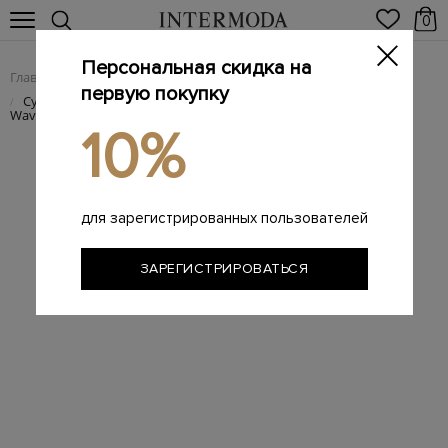
0
Персональная скидка на
Главная
Женщинам
Женские сумки из натуральной кожи
/
/
первую покупку
Сумка Demilune с выполненной вручную вышивкой Lipstick
/
Waves
10%
для зарегистрированных пользователей
ЗАРЕГИСТРИРОВАТЬСЯ