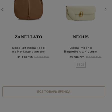
ZANELLATO
NEOUS
Кожаная сумка-хобо
Сумка Phoenix
Ima Heritage с литыми
Baguette с фигурным
заклепками
ремешком и
33 720 РУБ.
112 400 РУБ.
83 880 РУБ.
139 800 РУБ.
винтажным…
SS25
ВСЕ ТОВАРЫ БРЕНДА