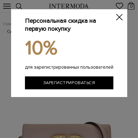
0
Персональная скидка на
Главная
Женщинам
Женские сумки из натуральной кожи
/
/
первую покупку
Сумка VRING из крупнозернистой кожи с макро-логотипом
/
10%
для зарегистрированных пользователей
ЗАРЕГИСТРИРОВАТЬСЯ